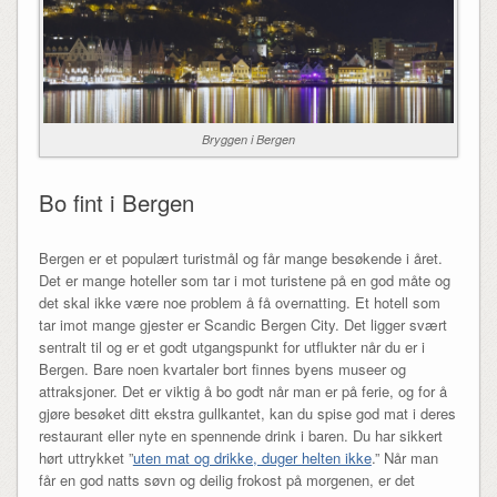
Bryggen i Bergen
Bo fint i Bergen
Bergen er et populært turistmål og får mange besøkende i året.
Det er mange hoteller som tar i mot turistene på en god måte og
det skal ikke være noe problem å få overnatting. Et hotell som
tar imot mange gjester er Scandic Bergen City. Det ligger svært
sentralt til og er et godt utgangspunkt for utflukter når du er i
Bergen. Bare noen kvartaler bort finnes byens museer og
attraksjoner. Det er viktig å bo godt når man er på ferie, og for å
gjøre besøket ditt ekstra gullkantet, kan du spise god mat i deres
restaurant eller nyte en spennende drink i baren. Du har sikkert
hørt uttrykket ”
uten mat og drikke, duger helten ikke
.” Når man
får en god natts søvn og deilig frokost på morgenen, er det