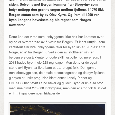
siden. Selve navnet Bergen kommer fra «Bjørgvin» som
betyr nettopp den grønne engen mellom fjellene. I 1070 fikk
Bergen status som by av Olav Kyrre. Og frem til 1299 var
byen kongens hovedsete og ble regnet som Norges
hovedstad.
Dette kan det virke som innbyggerne ikke helt har kommet over
og de er svært stolte av å være fra Bergen. Et kjent uttrykk som
karakteriserer hva innbyggerne føler for byen sin er: «Eg e’kje fra
Norge, eg e’ fra Bergen!». Ved siden av stoltheten sin, er
bergensere også kjente for gode skillingsboller, og mye regn. I
2013 hadde byen hele 228 regndager. Men dette er de også
stolte av! Byen har ikke bare et særpreget folk. Den gamle
trehusbebyggelsen, de smale brosteinsgatene og de syv fjellene
gir byen et unikt preg. Noe blant annet Lonely Planet og
UNESCO har nevnt i sine bøker og guider. Byen er ikke så stor,
med sine drøyt 270 000 innbyggere, men den er stor nok til at det
er fint å spandere noen fridager der.