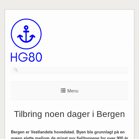
Menu
Tilbring noen dager i Bergen
Bergen er Vestlandets hovedstad. Byen ble grunnlagt på en
grønn slette mellom de minst syv fjelltoppene for over 900 år