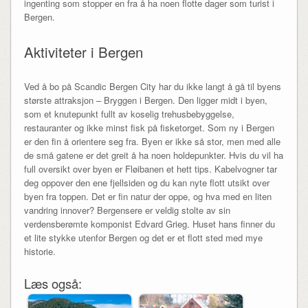
ingenting som stopper en fra å ha noen flotte dager som turist i
Bergen.
Aktiviteter i Bergen
Ved å bo på Scandic Bergen City har du ikke langt å gå til byens
største attraksjon – Bryggen i Bergen. Den ligger midt i byen,
som et knutepunkt fullt av koselig trehusbebyggelse,
restauranter og ikke minst fisk på fisketorget. Som ny i Bergen
er den fin å orientere seg fra. Byen er ikke så stor, men med alle
de små gatene er det greit å ha noen holdepunkter. Hvis du vil ha
full oversikt over byen er Fløibanen et hett tips. Kabelvogner tar
deg oppover den ene fjellsiden og du kan nyte flott utsikt over
byen fra toppen. Det er fin natur der oppe, og hva med en liten
vandring innover? Bergensere er veldig stolte av sin
verdensberømte komponist Edvard Grieg. Huset hans finner du
et lite stykke utenfor Bergen og det er et flott sted med mye
historie.
Læs også: