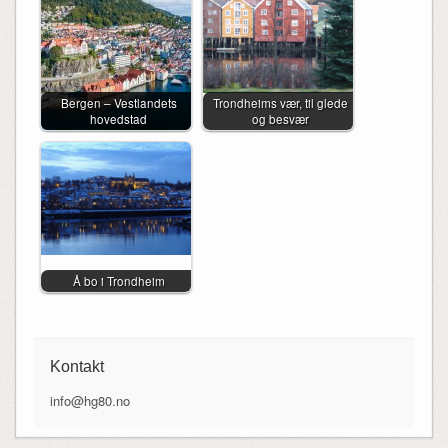
Bergen – Vestlandets
Trondheims vær, til glede
hovedstad
og besvær
Å bo i Trondheim
Kontakt
info@hg80.no