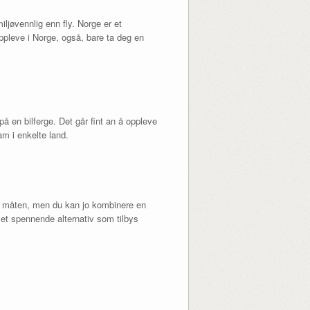
iljøvennlig enn fly. Norge er et
ppleve i Norge, også, bare ta deg en
å en bilferge. Det går fint an å oppleve
m i enkelte land.
en måten, men du kan jo kombinere en
 et spennende alternativ som tilbys