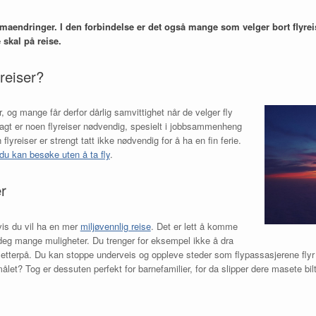
maendringer. I den forbindelse er det også mange som velger bort flyrei
 skal på reise.
reiser?
r, og mange får derfor dårlig samvittighet når de velger fly
agt er noen flyreiser nødvendig, spesielt i jobbsammenheng
lyreiser er strengt tatt ikke nødvendig for å ha en fin ferie.
u kan besøke uten å ta fly
.
r
vis du vil ha en mer
miljøvennlig reise
. Det er lett å komme
 deg mange muligheter. Du trenger for eksempel ikke å dra
em etterpå. Du kan stoppe underveis og oppleve steder som flypassasjerene flyr re
et? Tog er dessuten perfekt for barnefamilier, for da slipper dere masete biltu