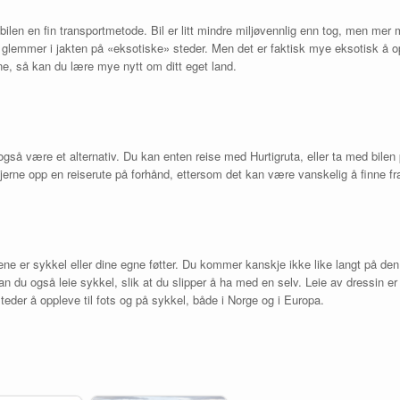
ilen en fin transportmetode. Bil er litt mindre miljøvennlig enn tog, men mer m
glemmer i jakten på «eksotiske» steder. Men det er faktisk mye eksotisk å o
ene, så kan du lære mye nytt om ditt eget land.
gså være et alternativ. Du kan enten reise med Hurtigruta, eller ta med bilen p
erne opp en reiserute på forhånd, ettersom det kan være vanskelig å finne fra
g
ene er sykkel eller dine egne føtter. Du kommer kanskje ikke like langt på d
an du også leie sykkel, slik at du slipper å ha med en selv. Leie av dressin er
eder å oppleve til fots og på sykkel, både i Norge og i Europa.