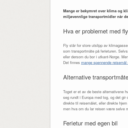
Mange er bekymret over klima og kli
miljøvennlige transportmidler når de
Hva er problemet med fly
Fly står for store utslipp av klimagasse
som transportmåte på ferieturen. Selvs
eller dersom du bor i utkant-Norge. Men f
Det finnes
mange spennende reisemål d
Alternative transportmåte
Toget er et av de beste alternativene h
seg rundt i Europa med tog, og det gir
direkte til reisemålet, eller direkte hj
men hva om du lar reisen være selve mål
Ferietur med egen bil