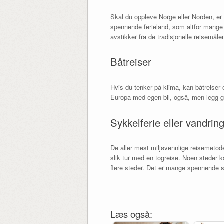
Skal du oppleve Norge eller Norden, er b
spennende ferieland, som altfor mange 
avstikker fra de tradisjonelle reisemål
Båtreiser
Hvis du tenker på klima, kan båtreiser o
Europa med egen bil, også, men legg gj
Sykkelferie eller vandrin
De aller mest miljøvennlige reisemetod
slik tur med en togreise. Noen steder k
flere steder. Det er mange spennende st
Læs også: